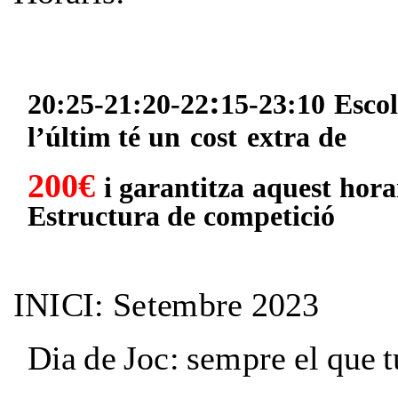
:
20:25-21:20-22
15-23:10
Escol
l’últim
té
un
cost
extra
de
200€
i
garantitza
aquest
hora
Estructura
de
competició
I
N
I
C
I
:
S
e
t
e
m
b
r
e
20
2
3
D
i
a
d
e
J
o
c
:
s
e
m
p
re
e
l
q
u
e
t