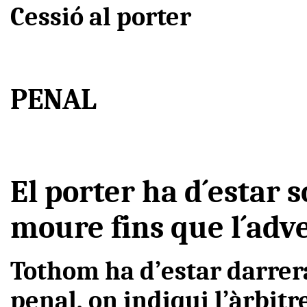
Cessió al porter
PENAL
El porter ha d´estar s
moure fins que l´adve
Tothom ha d’estar darrera
penal, on indiqui l’àrbitre