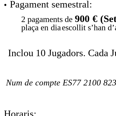
Pagament
semestral:
•
900
€
(Se
2
pagaments
de
plaça
en
dia
escollit
s’han
d’
I
n
c
l
o
u
10
J
u
g
a
d
o
r
s
.
C
a
d
a
J
Num
de
compte
ES77
2100
82
Horaris: