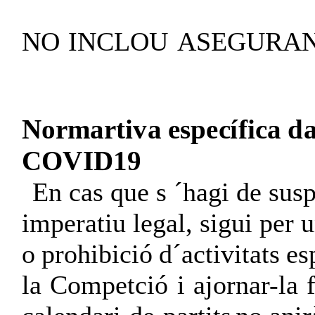
NO
INCLOU
ASEGURA
N
o
r
m
a
r
t
iv
a
e
s
p
e
c
í
f
i
c
a
d
C
O
V
I
D
1
9
En cas que s ´hagi de sus
imperatiu legal, sigui per 
o
p
r
o
h
i
b
i
c
i
ó
d
´
a
c
t
i
v
i
t
a
t
s
e
s
la
Competció
i
ajornar-la