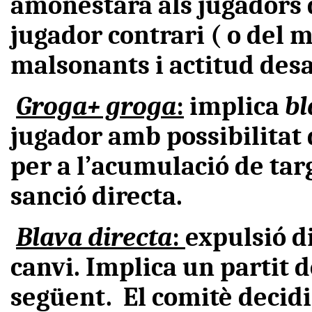
amonestarà als jugadors q
jugador contrari ( o del
malsonants i actitud desa
Groga+ groga
:
implica
b
jugador amb possibilitat
per a l’acumulació de targ
sanció directa.
Blava directa
:
expulsió d
canvi. Implica un partit 
següent. El comitè decid