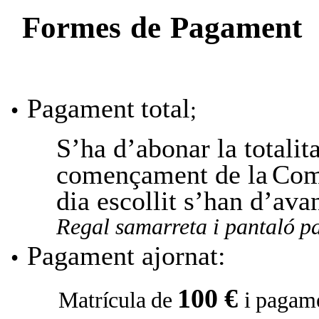
Formes
de
Pagament
Pagament
total
•
;
S’ha d’abonar la totalita
començament de la
Com
dia
escollit
s’han d’ava
Regal
samarreta
i
pantaló
p
Pagament
ajornat:
•
100
€
Matrícula
de
i
pagam